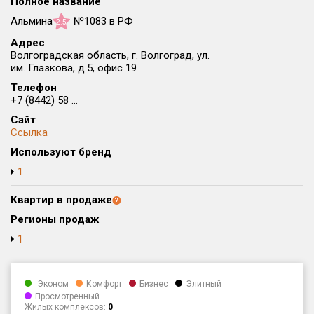
Полное название
Округ
Альмина
№1083 в РФ
2.5
Все
Адрес
Волгоградская область, г. Волгоград, ул.
Район в городе
им. Глазкова, д.5, офис 19
Все
Телефон
+7 (8442) 58 ...
Цена
₽/м²
млн ₽
Сайт
от
до
Ссылка
Используют бренд
Общая площадь, м²
от
до
1
Срок сдачи
Квартир в продаже
от
до
Регионы продаж
Вид объекта
1
Кол-во комнат
Эконом
Комфорт
Бизнес
Элитный
Просмотренный
Жилых комплексов:
0