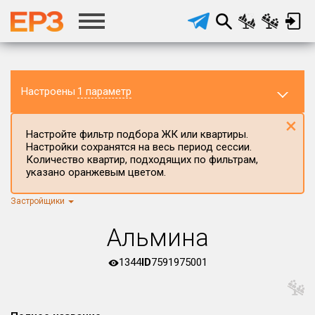
Настроены
1 параметр
×
Настройте фильтр подбора ЖК или квартиры.
Настройки сохранятся на весь период сессии.
Количество квартир, подходящих по фильтрам,
указано оранжевым цветом.
Застройщики
Регион ЖК
г.Москва
×
Альмина
Район в регионе
Все
1344
ID
7591975001
Населённый пункт