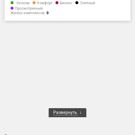
Эконом
Комфорт
Бизнес
Элитный
Только новые
Просмотренный
Жилых комплексов:
0
Оценка ЕРЗ ЖК
от
до
с продажами
Рейтинг ЕРЗ
Найдено:
Жилых комплексов
1 401 из 1 402
Многоквартирных домов
3 587 из 3 588
Блокированных домов
23 из 23
Развернуть
Домов с апартаментами
258 из 258
Поселков таунхаусов
7 из 7
Многоквартирных домов
2 из 2