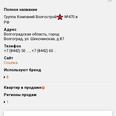
Округ
Полное название
Все
Группа Компаний Волгострой
№470 в
0.5
Район в городе
РФ
Все
Адрес
Волгоградская область, город
Волгоград, ул. Шекснинская, д.87
Цена
₽/м²
млн ₽
Телефон
от
до
+7 (8442) 50 ... , +7 (8442) 60 ...
Общая площадь, м²
Сайт
от
до
Ссылка
Используют бренд
Срок сдачи
8
от
до
Квартир в продаже
Вид объекта
Регионы продаж
1
Кол-во комнат