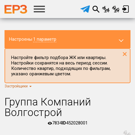
Настроены
1 параметр
×
Настройте фильтр подбора ЖК или квартиры.
Настройки сохранятся на весь период сессии.
Количество квартир, подходящих по фильтрам,
указано оранжевым цветом.
Застройщики
Регион ЖК
г.Москва
×
Группа Компаний
Район в регионе
Волгострой
Все
7834
ID
452028001
Населённый пункт