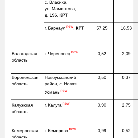
с. Власиха,
ул. Мамонтова,
д. 196,
КРТ
new
г. Барнаул
,
КРТ
57,25
16,53
new
г. Череповец
Вологодская
0,52
2,09
область
Воронежская
Новоусманский
0,50
0,37
область
район, с. Новая
new
Усмань
new
г. Калуга
Калужская
0,90
2,75
область
new
г. Кемерово
Кемеровская
0,99
0,52
область