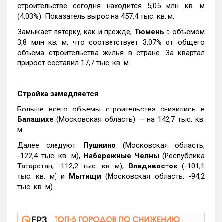
строительстве сегодня находится 5,05 млн кв. м
(4,03%). Показатель вырос на 457,4 тыс. кв. м.
Замыкает пятерку, как и прежде,
Тюмень
с объемом
3,8 млн кв. м, что соответствует 3,07% от общего
объема строительства жилья в стране. За квартал
прирост составил 17,7 тыс. кв. м.
Стройка замедляется
Больше всего объемы строительства снизились в
Балашихе
(Московская область) — на 142,7 тыс. кв.
м.
Далее следуют
Пушкино
(Московская область,
-122,4 тыс. кв. м),
Набережные Челны
(Республика
Татарстан, -112,2 тыс. кв. м),
Владивосток
(-101,1
тыс. кв. м) и
Мытищи
(Московская область, -94,2
тыс. кв. м).