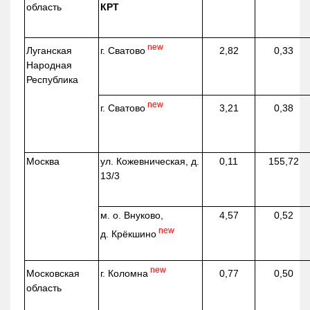
область
КРТ
new
г. Сватово
Луганская
2,82
0,33
Народная
Республика
new
г. Сватово
3,21
0,38
Москва
ул.
Кожевническая
, д.
0,11
155,72
13/3
м. о. Внуково,
4,57
0,52
new
д.
Крёкшино
new
г. Коломна
Московская
0,77
0,50
область